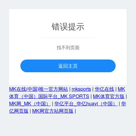
错误提示
找不到页面
返回主页
MK在线(中国)唯一官方网站
|
mksports
|
华亿在线
|
MK
体育（中国）国际平台_MK SPORTS
|
MK体育官方版
|
MK网_MK（中国）
|
华亿平台_华亿huayi（中国）
|
华
亿网页版
|
MK网官方站网页版
|