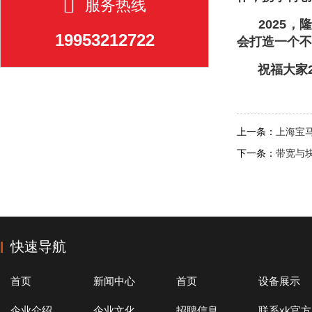
服务热线
2025，隆
19953212722
会打造一个不一
祝福大家20
上一条：
上海宝
下一条：
带宽与
快速导航
首页
新闻中心
首页
设备展示
企业介绍
企业文化
招聘信息
联系xk官