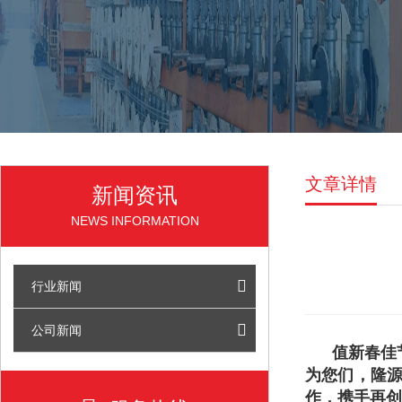
文章详情
新闻资讯
NEWS INFORMATION
行业新闻
公司新闻
值新春佳
为您们，隆源
作，携手再创