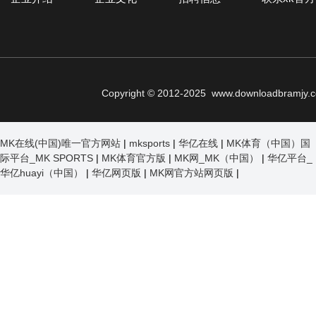
Copyright © 2012-2025 www.downloadb
MK在线(中国)唯一官方网站
|
mksports
|
华亿在线
|
MK体育（中国）国
际平台_MK SPORTS
|
MK体育官方版
|
MK网_MK（中国）
|
华亿平台_
华亿huayi（中国）
|
华亿网页版
|
MK网官方站网页版
|